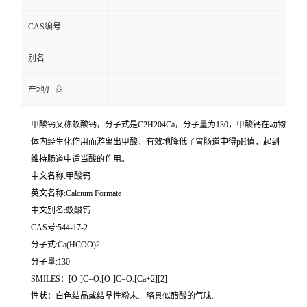
CAS编号
别名
产地/厂商
甲酸钙又称蚁酸钙，分子式是C2H204Ca，分子量为130，甲酸钙在动物
体内经生化作用而游离出甲酸，有效地降低了胃肠道中得pH值，起到
维持肠道中适当酸的作用。
中文名称:甲酸钙
英文名称:Calcium Formate
中文别名:蚁酸钙
CAS号:544-17-2
分子式:Ca(HCOO)2
分子量:130
SMILES：[O-]C=O.[O-]C=O.[Ca+2][2]
性状：白色结晶或结晶性粉末。略具似醋酸的气味。