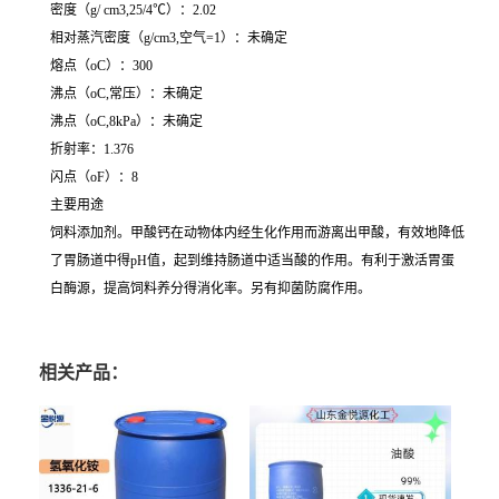
密度（g/ cm3,25/4℃）：2.02
相对蒸汽密度（g/cm3,空气=1）：未确定
熔点（oC）：300
沸点（oC,常压）：未确定
沸点（oC,8kPa）：未确定
折射率：1.376
闪点（oF）：8
主要用途
饲料添加剂。甲酸钙在动物体内经生化作用而游离出甲酸，有效地降低
了胃肠道中得pH值，起到维持肠道中适当酸的作用。有利于激活胃蛋
白酶源，提高饲料养分得消化率。另有抑菌防腐作用。
相关产品：