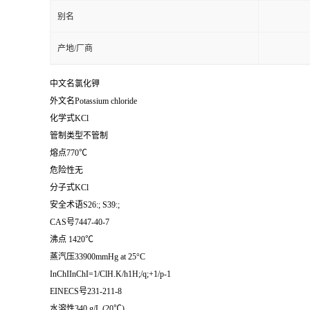
别名
产地/厂商
中文名氯化钾
外文名Potassium chloride
化学式KCl
管制类型不管制
熔点770℃
危险性无
分子式KCl
安全术语S26:; S39:;
CAS号7447-40-7
沸点 1420℃
蒸汽压33900mmHg at 25°C
InChIInChI=1/ClH.K/h1H;/q;+1/p-1
EINECS号231-211-8
水溶性340 g/L (20℃)