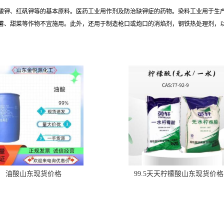
酸钾、红矾钾等的基本原料。医药工业用作剂及防治缺钾症的药物。染料工业用于生
薯、甜菜等作物不宜施用。此外，还用于制造枪口或炮口的消焰剂，钢铁热处理剂，
油酸山东现货价格
99.5天天柠檬酸山东现货价格