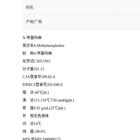
别名
产地/厂商
N-甲基吗啉
英文名4-Methylmorpholine
别 称4-甲基吗啉
化学式C5H11NO
分子量101.15
CAS登录号109-02-4
EINECS登录号203-640-0
熔 点-66℃(lit.)
沸 点115-116℃/750 mmHg(lit.)
密 度0.92 g/mL(25℃)(lit.)
外 观无色液体
闪 点14℃
纯 度≥98.0%
MDL号MFCD00006175