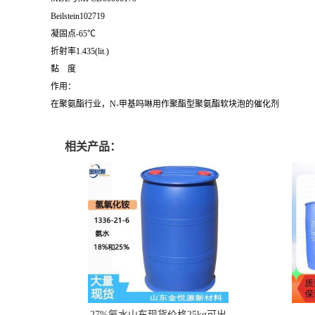
Beilstein102719
凝固点-65℃
折射率1.435(lit.)
黏 度
作用：
在聚氨酯行业，N-甲基吗啉用作聚酯型聚氨酯软块泡的催化剂
相关产品：
27%氨水山东现货价格25kg可出