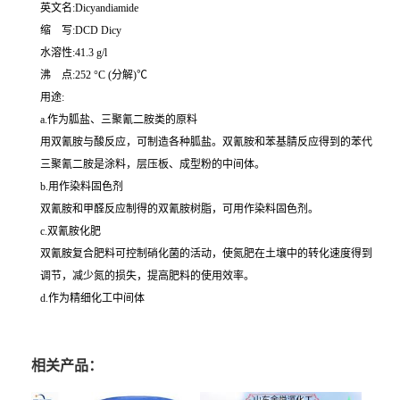
英文名:Dicyandiamide
缩 写:DCD Dicy
水溶性:41.3 g/l
沸 点:252 °C (分解)℃
用途:
a.作为胍盐、三聚氰二胺类的原料
用双氰胺与酸反应，可制造各种胍盐。双氰胺和苯基腈反应得到的苯代
三聚氰二胺是涂料，层压板、成型粉的中间体。
b.用作染料固色剂
双氰胺和甲醛反应制得的双氰胺树脂，可用作染料固色剂。
c.双氰胺化肥
双氰胺复合肥料可控制硝化菌的活动，使氮肥在土壤中的转化速度得到
调节，减少氮的损失，提高肥料的使用效率。
d.作为精细化工中间体
相关产品：