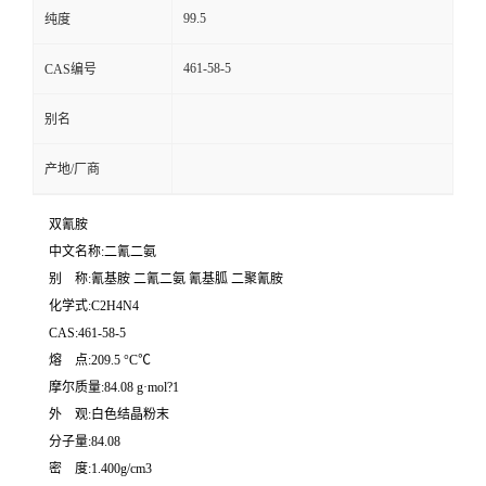
99.5
纯度
461-58-5
CAS编号
别名
产地/厂商
双氰胺
中文名称:二氰二氨
别 称:氰基胺 二氰二氨 氰基胍 二聚氰胺
化学式:C2H4N4
CAS:461-58-5
熔 点:209.5 °C℃
摩尔质量:84.08 g·mol?1
外 观:白色结晶粉末
分子量:84.08
密 度:1.400g/cm3