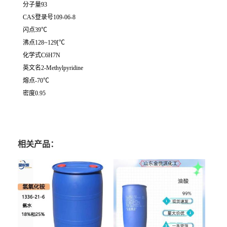
分子量93
CAS登录号109-06-8
闪点39℃
沸点128~129[℃
化学式C6H7N
英文名2-Methylpyridine
熔点-70℃
密度0.95
相关产品：