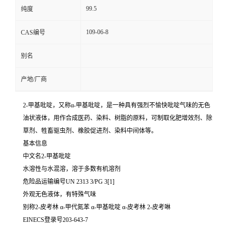
99.5
纯度
109-06-8
CAS编号
别名
产地/厂商
2-甲基吡啶，又称α-甲基吡啶，是一种具有强烈不愉快吡啶气味的无色
油状液体，用作合成医药、染料、树脂的原料，可制取化肥增效剂、除
草剂、牲畜驱虫剂、橡胶促进剂、染料中间体等。
基本信息
中文名2-甲基吡啶
水溶性与水混溶，溶于多数有机溶剂
危险品运输编号UN 2313 3/PG 3[1]
外观无色液体，有特殊气味
别称2-皮考林 α-甲代氮苯 α-甲基吡啶 α-皮考林 2-皮考啉
EINECS登录号203-643-7