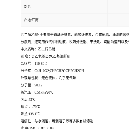
别名
产地/厂商
乙二醇乙醚: 主要用于硝基纤维素、醋酸纤维素，合成树脂、油漆的
分散剂，还可用作汽车制动液、农药分散剂、干洗剂、切削油溶剂以及
中文名称：乙二醇乙醚
别 名：2-乙氧基乙醇;乙基溶纤剂
CAS号：110-80-5
分子式：C4H10O2;CH3CH2OCH2CH2OH
外观与性状：无色液体，几乎无气味
分子量：90.12
蒸汽压：0.51kPa/20℃
闪点:43℃
熔 点：-70℃
沸点:135.1℃
溶解性：与水混溶，可混溶于醇等多数有机溶剂
密 度(D4)：0.925-0.935