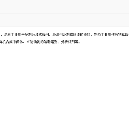
溶剂，涂料工业用于配制油漆稀释剂、脱漆剂及制造喷漆的原料，制药工业用作药物萃
有机合成中间体、矿物油乳的辅助溶剂、分析试剂等。