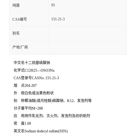
95
纯度
151-21-3
CAS编号
别名
产地/厂商
中文名十二烷基硫酸钠
化学式C12H25―OSO3Na
CAS登录号CASNo.:151-21-3
熔 点204-207
外 观白色或淡黄色粉状
别 称椰油醇(或月桂醇)硫酸钠、K12、发泡剂等
分子量平均M=288
应 用用作乳化剂、灭火剂、发泡剂及纺织助剂
密 度1.09
英文名Sodium dodecyl sulfate(SDS)