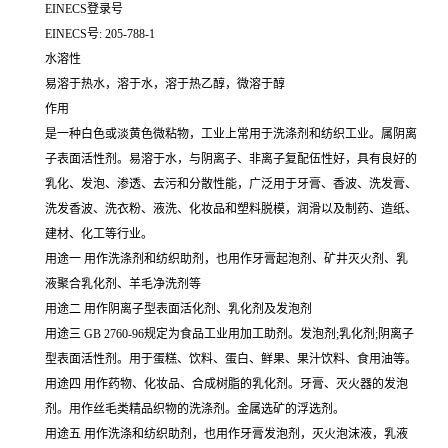
EINECS登录号
EINECS号: 205-788-1
水溶性
易溶于热水，溶于水，溶于热乙醇，微溶于醇
作用
是一种白色或淡黄色微粘物，工业上常用于洗涤剂和纺织工业。属阴离
子表面活性剂。易溶于水，与阴离子、非离子复配伍性好，具有良好的
乳化、发泡、渗透、去污和分散性能，广泛用于牙膏、香波、洗发膏、
洗发香波、洗衣粉、液洗、化妆品和塑料脱模，润滑以及制药、造纸、
建材、化工等行业。
用途一 用作洗涤剂和纺织助剂，也用作牙膏起泡剂、矿井灭火剂、乳
液聚合乳化剂、羊毛净洗剂等
用途二 用作阴离子型表面活化剂、乳化剂及发泡剂
用途三 GB 2760-96规定为食品工业用加工助剂。发泡剂;乳化剂;阴离子
型表面活性剂。用于蛋糕、饮料、蛋白、鲜果、果汁饮料、食用油等。
用途四 用作药物、化妆品、合成树脂的乳化剂。牙膏、灭火器的发泡
剂。用作丝毛类精品织物的洗涤剂。金属选矿的浮选剂。
用途五 用作洗涤和纺织助剂，也用作牙膏发泡剂，灭火泡沫液，乳液