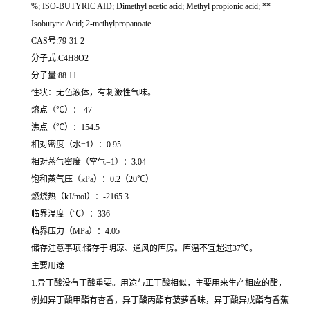
%; ISO-BUTYRIC AID; Dimethyl acetic acid; Methyl propionic acid; **
Isobutyric Acid; 2-methylpropanoate
CAS号:79-31-2
分子式:C4H8O2
分子量:88.11
性状：无色液体，有刺激性气味。
熔点（℃）：-47
沸点（℃）：154.5
相对密度（水=1）：0.95
相对蒸气密度（空气=1）：3.04
饱和蒸气压（kPa）：0.2（20℃）
燃烧热（kJ/mol）：-2165.3
临界温度（℃）：336
临界压力（MPa）：4.05
储存注意事项:储存于阴凉、通风的库房。库温不宜超过37℃。
主要用途
1.异丁酸没有丁酸重要。用途与正丁酸相似，主要用来生产相应的酯，
例如异丁酸甲酯有杏香，异丁酸丙酯有菠萝香味，异丁酸异戊酯有香蕉