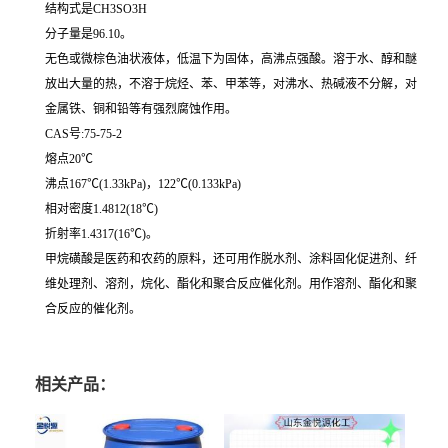
结构式是CH3SO3H
分子量是96.10。
无色或微棕色油状液体，低温下为固体，高沸点强酸。溶于水、醇和醚
放出大量的热，不溶于烷烃、苯、甲苯等，对沸水、热碱液不分解，对
金属铁、铜和铅等有强烈腐蚀作用。
CAS号:75-75-2
熔点20℃
沸点167℃(1.33kPa)，122℃(0.133kPa)
相对密度1.4812(18℃)
折射率1.4317(16℃)。
甲烷磺酸是医药和农药的原料，还可用作脱水剂、涂料固化促进剂、纤
维处理剂、溶剂，烷化、酯化和聚合反应催化剂。用作溶剂、酯化和聚
合反应的催化剂。
相关产品：