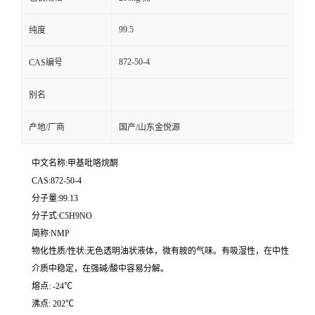
99.5
纯度
872-50-4
CAS编号
别名
产地/厂商
国产/山东金悦源
中文名称:甲基吡咯烷酮
CAS:872-50-4
分子量:99.13
分子式:C5H9NO
简称:NMP
物化性质/性状:无色透明油状液体，微有胺的气味。有吸湿性，在中性
介质中稳定，在强碱/酸中容易分解。
熔点: -24℃
沸点: 202℃