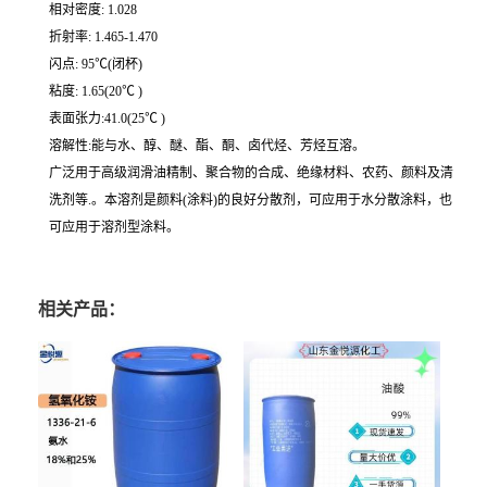
相对密度: 1.028
折射率: 1.465-1.470
闪点: 95℃(闭杯)
粘度: 1.65(20℃ )
表面张力:41.0(25℃ )
溶解性:能与水、醇、醚、酯、酮、卤代烃、芳烃互溶。
广泛用于高级润滑油精制、聚合物的合成、绝缘材料、农药、颜料及清
洗剂等.。本溶剂是颜料(涂料)的良好分散剂，可应用于水分散涂料，也
可应用于溶剂型涂料。
相关产品：