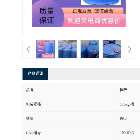
产品详请
品牌
国产
包装规格
175kg/桶
99.5
纯度
109-69-3
CAS编号