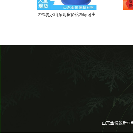
27%氨水山东现货价格25kg可出
山东金悦源新材