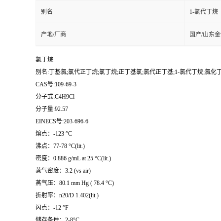
别名
1-氯代丁烷
产地/厂商
国产/山东
氯丁烷
别名:丁基氯;氯代正丁烷;氯丁烷;正丁基氯;氯代正丁基;1-氯代丁烷;氯化丁基;1-氯
CAS号:109-69-3
分子式:C4H9Cl
分子量:92.57
EINECS号:203-696-6
熔点：-123 °C
沸点：77-78 °C(lit.)
密度：0.886 g/mL at 25 °C(lit.)
蒸气密度：3.2 (vs air)
蒸气压：80.1 mm Hg ( 78.4 °C)
折射率：n20/D 1.402(lit.)
闪点：-12 °F
储存条件：2-8°C