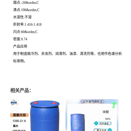
熔点:-26&ordm;C
沸点:196&ordm;C
水溶性:不溶
折射率:1.416-1.418
闪点:60&ordm;C
密度:0.74
产品应用
用于制造致冷剂、杀虫剂、润滑剂、油漆、清洗剂等，也用作色谱分析
标准物。
相关产品：