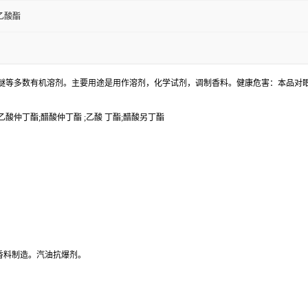
乙酸酯
醚等多数有机溶剂。主要用途是用作溶剂，化学试剂，调制香料。健康危害：本品对
;乙酸仲丁酯;醋酸仲丁酯 ;乙酸 丁酯;醋酸另丁酯
香料制造。汽油抗爆剂。