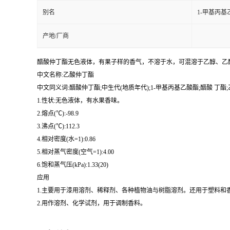
别名
1-甲基丙基
产地/厂商
醋酸仲丁酯无色液体，有果子样的香气，不溶于水，可混溶于乙醇、乙
中文名称:乙酸仲丁酯
中文同义词:醋酸仲丁酯;中生代(地质年代);1-甲基丙基乙酸酯;醋酸 丁酯
1.性状:无色液体，有水果香味。
2.熔点(℃):-98.9
3.沸点(℃):112.3
4.相对密度(水=1):0.86
5.相对蒸气密度(空气=1):4.00
6.饱和蒸气压(kPa):1.33(20)
应用
1.主要用于漆用溶剂、稀释剂、各种植物油与树脂溶剂。还用于塑料和
2.用作溶剂、化学试剂，用于调制香料。