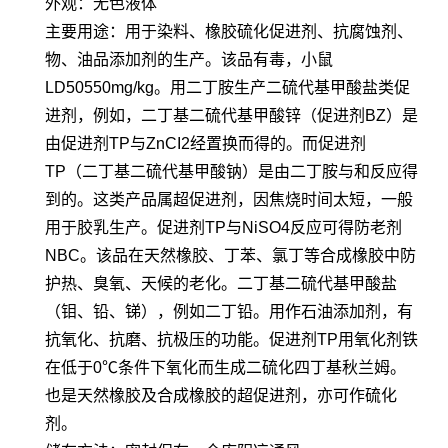
外观：无色液体
主要用途：用于染料、橡胶硫化促进剂、抗腐蚀剂、
物、油品添加剂的生产。该品有毒，小鼠
LD50550mg/kg。用二丁胺生产二硫代基甲酸盐类促
进剂，例如，二丁基二硫代基甲酸锌（促进剂BZ）是
由促进剂TP与ZnCI2经置换而得的。而促进剂
TP（二丁基二硫代基甲酸钠）是由二丁胺与和反应得
到的。这类产品属超促进剂，因焦烧时间太短，一般
用于胶乳生产。促进剂TP与NiSO4反应可得防老剂
NBC。该品在天然橡胶、丁苯、氯丁等合成橡胶中防
护热、臭氧、天候的老化。二丁基二硫代基甲酸盐
（钼、铅、锑），例如二丁铅。用作石油添加剂，有
抗氧化、抗磨、抗极压的功能。促进剂TP用氧化剂铁
在低于0℃条件下氧化而生成二硫化四丁基秋兰姆。
也是天然橡胶及合成橡胶的超促进剂，亦可作硫化
剂。