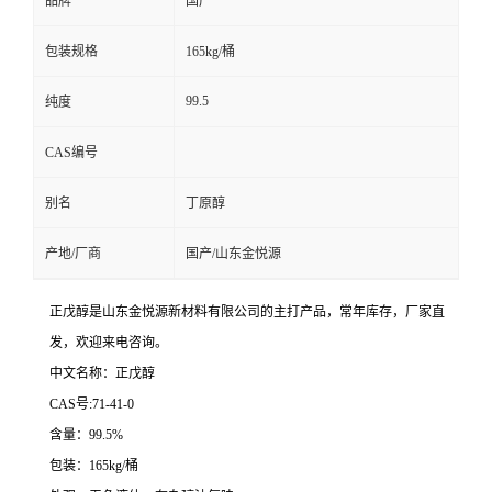
品牌
国产
包装规格
165kg/桶
99.5
纯度
CAS编号
别名
丁原醇
产地/厂商
国产/山东金悦源
正戊醇是山东金悦源新材料有限公司的主打产品，常年库存，厂家直
发，欢迎来电咨询。
中文名称：正戊醇
CAS号:71-41-0
含量：99.5%
包装：165kg/桶