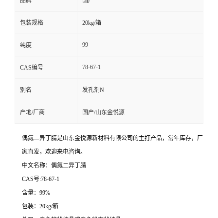
品牌
国产
包装规格
20kg/箱
99
纯度
78-67-1
CAS编号
别名
发孔剂N
产地/厂商
国产/山东金悦源
偶氮二异丁腈是山东金悦源新材料有限公司的主打产品，常年库存，厂
家直发，欢迎来电咨询。
中文名称：偶氮二异丁腈
CAS号:78-67-1
含量：99%
包装：20kg/箱