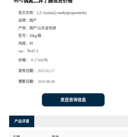
99%偶氮二异丁腈现货价格
英文名称：
2,2'-Azobis(2-methylpropionitrile)
品牌：
国产
产地：
国产/山东金悦源
型号：
20kg/箱
纯度：
99
cas：
78-67-1
价格：
￥27500/吨
发布日期：
2025-02-17
更新日期：
2026-08-08
发送咨询信息
产品详请