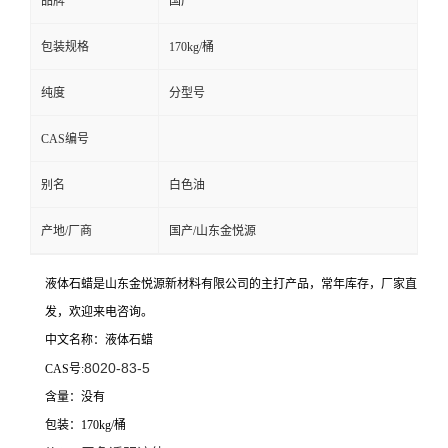
品牌
国产
包装规格
170kg/桶
纯度
分型号
CAS编号
别名
白色油
产地/厂商
国产/山东金悦源
液体石蜡是山东金悦源新材料有限公司的主打产品，常年库存，厂家直
发，欢迎来电咨询。
中文名称：液体石蜡
8020-83-5
CAS号:
含量：没有
包装：170kg/桶