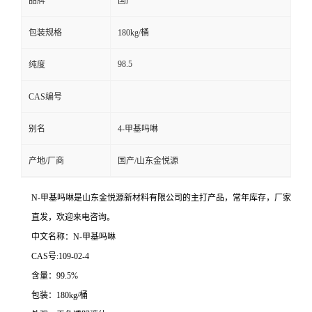
品牌
国产
包装规格
180kg/桶
98.5
纯度
CAS编号
别名
4-甲基吗啉
产地/厂商
国产/山东金悦源
N-甲基吗啉是山东金悦源新材料有限公司的主打产品，常年库存，厂家
直发，欢迎来电咨询。
中文名称：N-甲基吗啉
CAS号:109-02-4
含量：99.5%
包装：180kg/桶