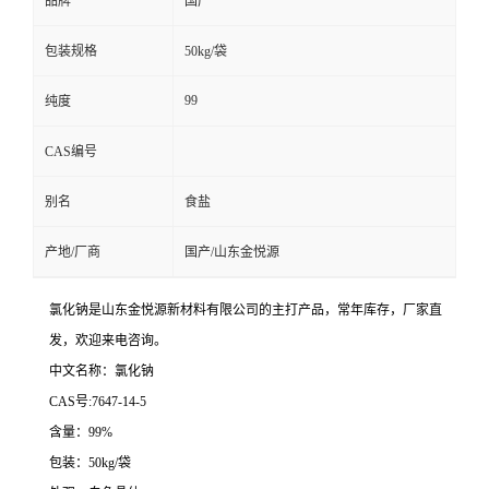
品牌
国产
包装规格
50kg/袋
99
纯度
CAS编号
别名
食盐
产地/厂商
国产/山东金悦源
氯化钠是山东金悦源新材料有限公司的主打产品，常年库存，厂家直
发，欢迎来电咨询。
中文名称：氯化钠
CAS号:7647-14-5
含量：99%
包装：50kg/袋