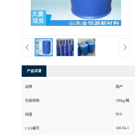
产品详请
品牌
国产
包装规格
190kg/桶
99.8
纯度
108-94-1
CAS编号