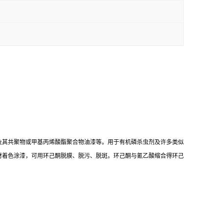
及其共聚物或甲基丙烯酸酯聚合物油漆等。用于有机磷杀虫剂及许多类似
材着色涂漆，可用环己酮脱膜、脱污、脱斑。环己酮与氰乙酸缩合得环己