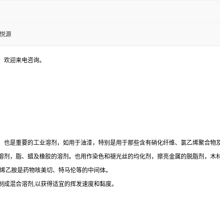
金悦源
，欢迎来电咨询。
。也是重要的工业溶剂，如用于油漆，特别是用于那些含有硝化纤维、氯乙烯聚合物
溶剂，脂、蜡及橡胶的溶剂。也用作染色和褪光丝的均化剂，擦亮金属的脱脂剂，木
己烯乙胺是药物咳美切、特马伦等的中间体。
制成混合溶剂,以获得适宜的挥发速度和黏度。