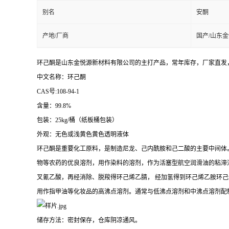
别名
安酮
产地/厂商
国产/山东
环己酮是山东金悦源新材料有限公司的主打产品，常年库存，厂家直发
中文名称：环己酮
CAS号:108-94-1
含量：99.8%
包装：25kg/桶（纸板桶包装）
外观：无色或浅黄色黄色透明液体
环己酮是重要化工原料，是制造尼龙、己内酰胺和己二酸的主要中间体
物等农药的优良溶剂，用作染料的溶剂，作为活塞型航空润滑油的粘滞
叉氰乙酸，再经消除、脱羧得环己烯乙腈， 经加氢得到环己烯乙胺环
用作指甲油等化妆品的高沸点溶剂。通常与低沸点溶剂和中沸点溶剂配
储存方法：密封保存，仓库阴凉通风。