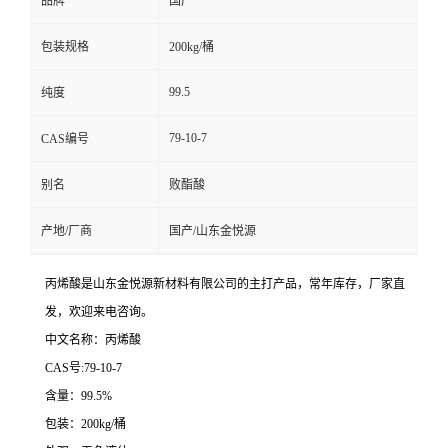
品牌
国产
包装规格
200kg/桶
99.5
纯度
79-10-7
CAS编号
别名
败酯酸
产地/厂商
国产/山东金悦源
丙烯酸是山东金悦源新材料有限公司的主打产品，常年库存，厂家直
发，欢迎来电咨询。
中文名称：丙烯酸
CAS号:79-10-7
含量：99.5%
包装：200kg/桶