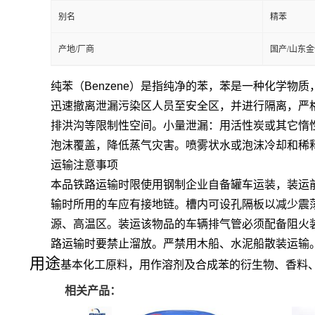
别名
精苯
产地/厂商
国产/山东
纯苯（Benzene）是指纯净的苯，苯是一种化学物质
迅速撤离泄漏污染区人员至安全区，并进行隔离，严
排洪沟等限制性空间。小量泄漏：用活性炭或其它惰
泡沫覆盖，降低蒸气灾害。喷雾状水或泡沫冷却和稀
运输注意事项
本品铁路运输时限使用钢制企业自备罐车运装，装运前
输时所用的车应有接地链。槽内可设孔隔板以减少震
源、高温区。装运该物品的车辆排气管必须配备阻火
路运输时要禁止溜放。严禁用木船、水泥船散装运输
用途
基本化工原料，用作溶剂及合成苯的衍生物、香料
相关产品：