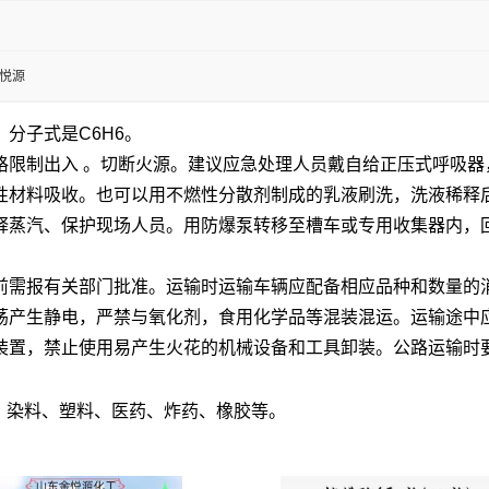
金悦源
，分子式是C6H6。
格限制出入 。切断火源。建议应急处理人员戴自给正压式呼吸器
性材料吸收。也可以用不燃性分散剂制成的乳液刷洗，洗液稀释
释蒸汽、保护现场人员。用防爆泵转移至槽车或专用收集器内，
需报有关部门批准。运输时运输车辆应配备相应品种和数量的消
荡产生静电，严禁与氧化剂，食用化学品等混装混运。运输途中
装置，禁止使用易产生火花的机械设备和工具卸装。公路运输时
。
、染料、塑料、医药、炸药、橡胶等
。