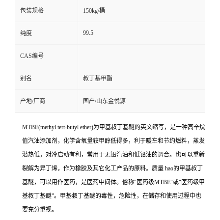
包装规格
150kg/桶
99.5
纯度
CAS编号
别名
叔丁基甲酯
产地/厂商
国产/山东金悦源
MTBE(methyl tert-butyl ether)为甲基叔丁基醚的英文缩写，是一种高辛烷
值汽油添加剂，化学含氧量较甲醇低得多，利于暖车和节约燃料，蒸发
潜热低，对冷启动有利，常用于无铅汽油和低铅油的调合。也可以重新
裂解为异丁烯，作为橡胶及其它化工产品的原料。质量 hao的甲基叔丁
基醚，可以用作医药，是医药中间体。俗称"医药级MTBE"或"医药级甲
基叔丁基醚"。甲基叔丁基醚的毒性，危险性，在储存和使用过程中也
要充分重视。