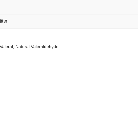
金悦源
aleral; Natural Valeraldehyde