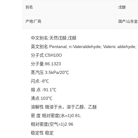
别名
戊醚
产地/厂商
国产/山东
中文别名:天然戊醛;戊醛
英文别名:Pentanal; n-Valeraldehyde; Valeric aldehyde; V
分子式:C5H10O
分子量:86.1323
蒸汽压 3.5kPa/20℃
闪点:-8℃
熔 点 -91.1℃
沸点:103℃
溶解性 微溶于水，溶于乙醇、乙醚
密 度 相对密度(水=1)0.81;
相对密度(空气=1)2.96
稳定性 稳定