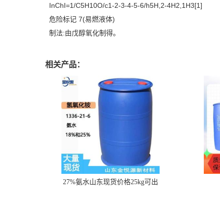
InChI=1/C5H10O/c1-2-3-4-5-6/h5H,2-4H2,1H3[1]
危险标记 7(易燃液体)
制法:由戊醇氧化制得。
相关产品：
27%氨水山东现货价格25kg可出