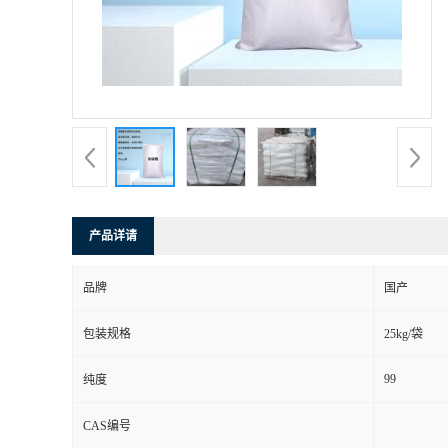
产品详请
品牌
国产
包装规格
25kg/袋
99
纯度
CAS编号