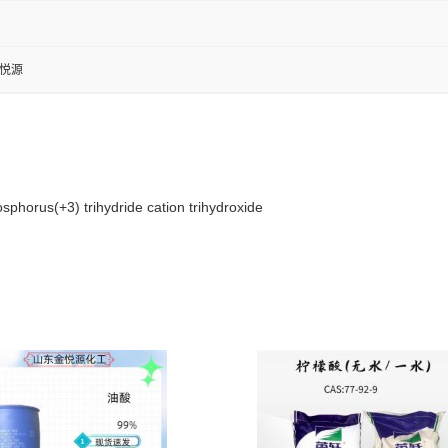
金悦源
orus(+3) trihydride cation trihydroxide