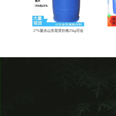
27%氨水山东现货价格25kg可出