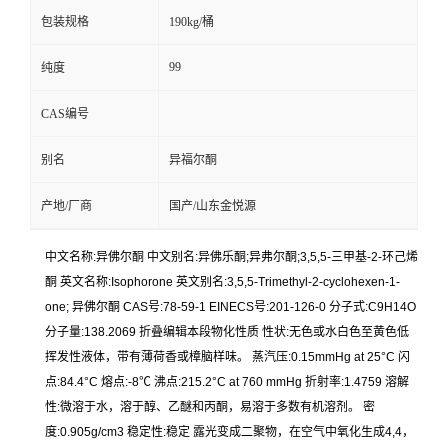
包装规格
190kg/桶
99
纯度
CAS编号
别名
异福尔酮
产地/厂商
国产/山东金悦源
中文名称:异佛尔酮 中文别名:异佛乐酮;异弗尔酮;3,5,5-三甲基-2-环己烯
酮 英文名称:Isophorone 英文别名:3,5,5-Trimethyl-2-cyclohexen-1-
one; 异佛尔酮 CAS号:78-59-1 EINECS号:201-126-0 分子式:C9H14O
分子量:138.2069 折叠编辑本段物化性质 性状:无色或水白色至黄色低
挥发性液体，带有薄荷香或樟脑样味。 蒸汽压:0.15mmHg at 25°C 闪
点:84.4°C 熔点:-8℃ 沸点:215.2°C at 760 mmHg 折射率:1.4759 溶解
性:微溶于水，溶于醇、乙醚和丙酮，易溶于多数有机溶剂。 密
度:0.905g/cm3 稳定性:稳定 露光变成二聚物，在空气中氧化生成4,4，