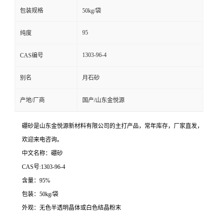
包装规格
50kg/袋
95
纯度
1303-96-4
CAS编号
别名
月石砂
产地/厂商
国产/山东金悦源
硼砂是山东金悦源新材料有限公司的主打产品，常年库存，厂家直发，
欢迎来电咨询。
中文名称：硼砂
CAS号:1303-96-4
含量：95%
包装：50kg/袋
外观：无色半透明晶体或白色结晶粉末