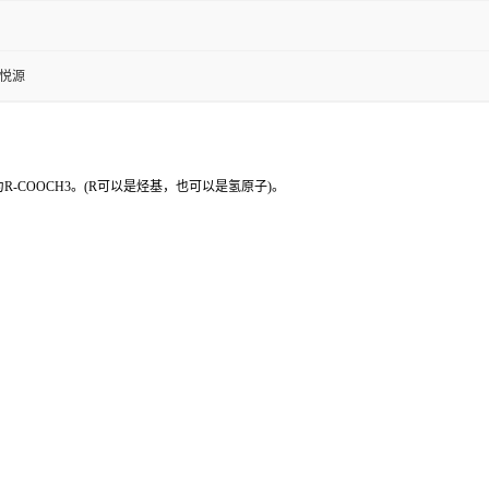
金悦源
-COOCH3。(R可以是烃基，也可以是氢原子)。