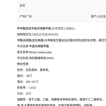
别名
产地/厂商
国产/山东
甲甲酯就是甲基丙烯酸甲酯,分子式为:C5H8O2。
结构简式为:CH2C(CH3)COOCH3.
甲酯由羧酸(或含氧酸)与甲醇发生酯化反应脱水而生成的化合物。通式为R
中文名称:甲基丙烯酸甲酯
英文名称:Methyl methacrylate
中文别名:有机玻璃单体;MMA
物化性质:
性状：无色液体，易挥发。
熔点：-48℃
沸点：100~101℃
折射率：1.4142
闪点：10℃
溶解性：溶于乙醇、乙醚、丙酮等多种有机溶剂。微溶于乙二醇和水。
用 途:主要用作有机玻璃的单体，也用于制其他塑料、涂料等。