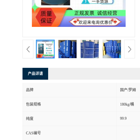
产品详请
品牌
国产/罗姆
包装规格
180kg/桶
99.9
纯度
CAS编号