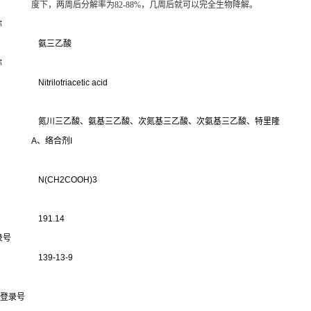
度下，两周后分解率为82-88%，几周后就可以完全生物降解。
称
氨三乙酸
称
Nitrilotriacetic acid
氮川三乙酸、氨基三乙酸、次氮基三乙酸、次氨基三乙酸、特里隆
A、络合剂I
N(CH2COOH)3
191.14
录号
139-13-9
S登录号