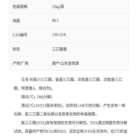
包装规格
25kg/袋
98.5
纯度
139-13-9
CAS编号
别名
三乙酸基
产地/厂商
国产/山东金悦源
又名:叫氮川三乙酸、氨基三乙酸、次氮基三乙酸、次氨基三乙
酸、特里隆A、络合剂I。
熔点(℃): 246(分解)
沸点(℃):167(13毫米汞柱)，加热到≥246℃时分解，产生含有一氧
化碳、氨三乙酸二氧化碳以及氮氧化物的有毒烟雾。
氨三乙酸(NTA)具有很强的生物可分解性。NTA通过细菌作用分解
试验，其最终产物为CO2和NH3。试验证明:NTA在河流中，在2℃的温