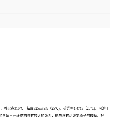
火点310℃，粘度325mPa?s（25℃)，折光率1.4713（25℃)。可溶于
豆油的含氧三元环结构具有较大的张力，能与含有活泼氢原子的胺基、羟