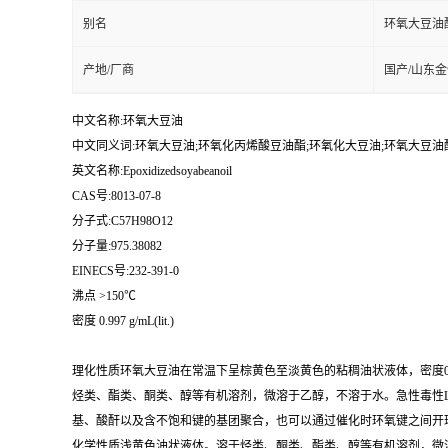
别名
环氧大豆油酸
产地/厂商
国产/山东
中文名称:环氧大豆油
中文同义词:环氧大豆油;环氧化丙烯酸豆油酯;环氧化大豆油;环氧大豆油酸-
英文名称:Epoxidizedsoyabeanoil
CAS号:8013-07-8
分子式:C57H98O12
分子量:975.38082
EINECS号:232-391-0
沸点 >150℃
密度 0.997 g/mL(lit.)
理化性质环氧大豆油在常温下呈棕黄色至淡黄色的粘稠油状液体，密度0.985±0.00
烃类、酯类、酮类、醇等有机溶剂，微溶于乙醇，不溶于水。急性毒性LD
基、酸酐以及含不饱和键的基团聚合，也可以通过催化时环氧键之间开
化学性质浅黄色油状液体。溶于烃类、酮类、酯类、醇等有机溶剂，微