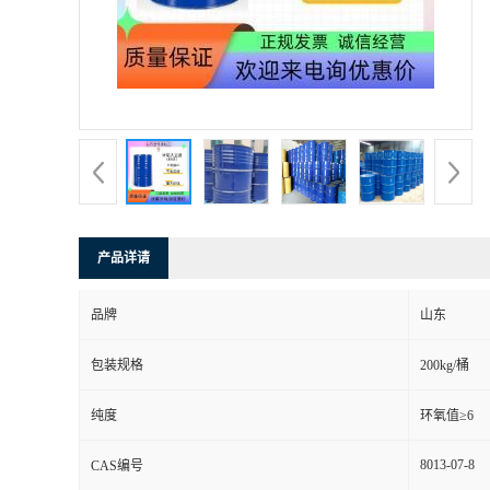
产品详请
品牌
山东
包装规格
200kg/桶
纯度
环氧值≥6
8013-07-8
CAS编号