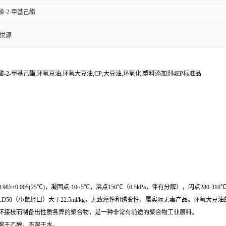
-2-甲基己酯
金悦源
2-甲基己酯;环氧豆油;环氧大豆油,CP;大豆油,环氧化;塑料添加剂4EP标准品
5(25℃)，凝固点-10~5℃，沸点150℃（0.5kPa，伴有分解），闪点280-310℃，着
50（小鼠经口）大于22.5ml/kg，无致癌性和诱变性，属实际无毒产品。环氧大
环接枝而制备出性质各异的聚合物，是一种非常有前途的聚合物工业原料。
溶于乙醇，不溶于水。