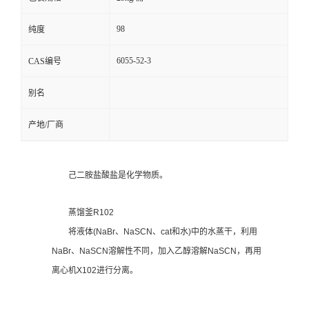
98
纯度
6055-52-3
CAS编号
别名
产地/厂商
己二胺盐酸盐是化学物质。
蒸馏釜R102
将液体(NaBr、NaSCN、cat和水)中的水蒸干，利用
NaBr、NaSCN溶解性不同，加入乙醇溶解NaSCN，再用
离心机X102进行分离。