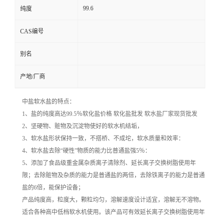
99.6
纯度
CAS编号
别名
产地/厂商
中盐软水盐的特点：
1、盐的纯度高达99.5％软化盐价格 软化盐批发 软水盐厂家现货批发
2、坚硬物、赃物及沉淀物使好的软水机结垢，
3、软水盐形状保持一致，不搭桥、不成坨，软水质量和效率：
4、软水盐去除“硬性”物质的能力比普通盐强5％：
5、添加了食品级重金属杂质离子清除剂、延长离子交换树脂使用年
限；去除赃物及杂质的能力是普通盐的两倍，去除铁离子的能力是普通
盐的6倍，能保护设备；
产品纯度高，粒度大，颗粒均匀，溶解速度设计适宜，溶解无不溶物。
适合各种高中低档软水机使用。该产品可有效延长离子交换树脂使用年