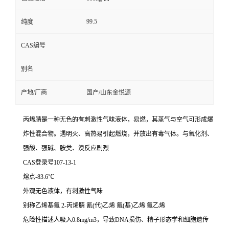
99.5
纯度
CAS编号
别名
产地/厂商
国产/山东金悦源
丙烯腈是一种无色的有刺激性气味液体，易燃，其蒸气与空气可形成爆
炸性混合物。遇明火、高热易引起燃烧，并放出有毒气体。与氧化剂、
强酸、强碱、胺类、溴反应剧烈
CAS登录号107-13-1
熔点-83.6℃
外观无色液体，有刺激性气味
别称乙烯基氰 2-丙烯腈 氰(代)乙烯 氰(基)乙烯 氰乙烯
危险性描述人吸入0.8mg/m3，导致DNA损伤、精子形态学和细胞遗传