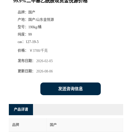
99.9%二甲基乙酰胺现货金悦源价格
品牌：
国产
产地：
国产/山东金悦源
型号：
190kg/桶
纯度：
99
cas：
127-19-5
价格：
￥3700/千克
发布日期：
2026-02-05
更新日期：
2026-08-06
发送咨询信息
产品详请
品牌
国产