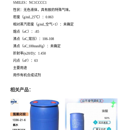
SMILES：NC1CCCC1
性状：无色液体，具有胺的特殊气味。
密度（g/mL,25℃）：0.863
相对蒸汽密度（g/mL,空气=1）：未确定
熔点（oC）：-85
沸点（oC,常压）：106-108
沸点（oC,100mmHg）：未确定
折射率(n20/D)：1.450
闪点（oF）：63
主要用途
用作有机合成试剂
相关产品：