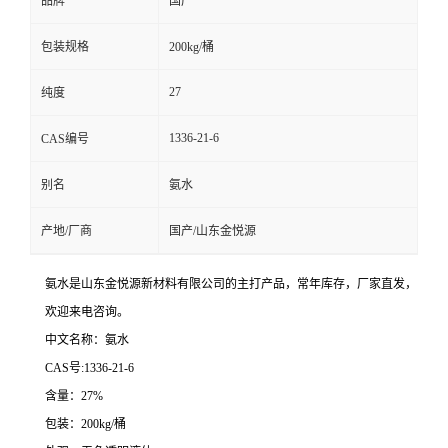
品牌
国产
包装规格
200kg/桶
27
纯度
1336-21-6
CAS编号
别名
氨水
产地/厂商
国产/山东金悦源
氨水是山东金悦源新材料有限公司的主打产品，常年库存，厂家直发，
欢迎来电咨询。
中文名称：氨水
CAS号:1336-21-6
含量：27%
包装：200kg/桶