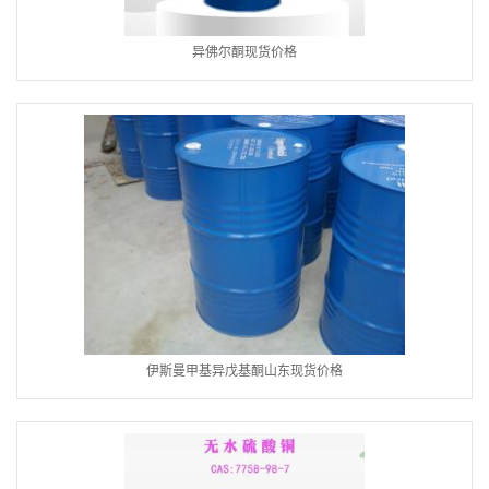
异佛尔酮现货价格
伊斯曼甲基异戊基酮山东现货价格