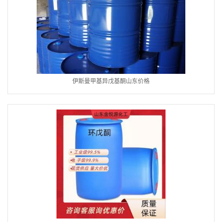
伊斯曼甲基异戊基酮山东价格