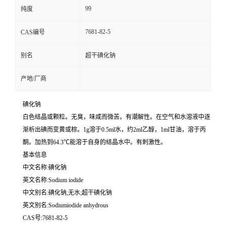
99
纯度
7681-82-5
CAS编号
别名
超干碘化钠
产地/厂商
碘化钠
白色结晶或颗粒。无臭，味咸而微苦。有潮解性。在空气和水溶液中逐
渐析出碘而变黄或棕。1g溶于0.5ml水，约2ml乙醇，1ml甘油，溶于丙
酮。加热到64.3℃能溶于自身的结晶水中。有刺激性。
基本信息
中文名称:碘化钠
英文名称:Sodium iodide
中文别名:碘化钠,无水;超干碘化钠
英文别名:Sodiumiodide anhydrous
CAS号:7681-82-5