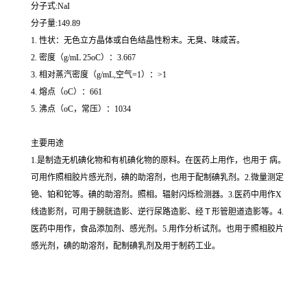
分子式:NaI
分子量:149.89
1. 性状：无色立方晶体或白色结晶性粉末。无臭、味咸苦。
2. 密度（g/mL 25oC）：3.667
3. 相对蒸汽密度（g/mL,空气=1）：>1
4. 熔点（oC）：661
5. 沸点（oC，常压）：1034
主要用途
1.是制造无机碘化物和有机碘化物的原料。在医药上用作，也用于 病。
可用作照相胶片感光剂，碘的助溶剂，也用于配制碘乳剂。2.微量测定
铯、铂和铊等。碘的助溶剂。照相。辐射闪烁检测器。3.医药中用作X
线造影剂，可用于膀胱造影、逆行尿路造影、经Ｔ形管胆道造影等。4.
医药中用作，食品添加剂、感光剂。5.用作分析试剂。也用于照相胶片
感光剂，碘的助溶剂，配制碘乳剂及用于制药工业。