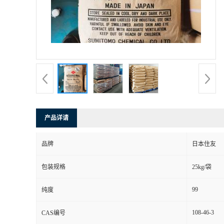
产品详请
品牌
日本住友
包装规格
25kg/袋
99
纯度
108-46-3
CAS编号