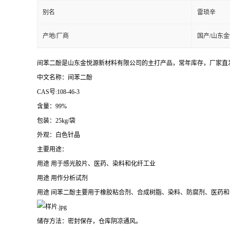
别名
雷琐辛
产地/厂商
国产/山东
间苯二酚是山东金悦源新材料有限公司的主打产品，常年库存，厂家直
中文名称：间苯二酚
CAS号:108-46-3
含量：99%
包装：25kg/袋
外观：白色针晶
主要用途：
用途 用于感光胶片、医药、染料和化纤工业
用途 用作分析试剂
用途 间苯二酚主要用于橡胶粘合剂、合成树脂、染料、防腐剂、医药
储存方法：密封保存，仓库阴凉通风。