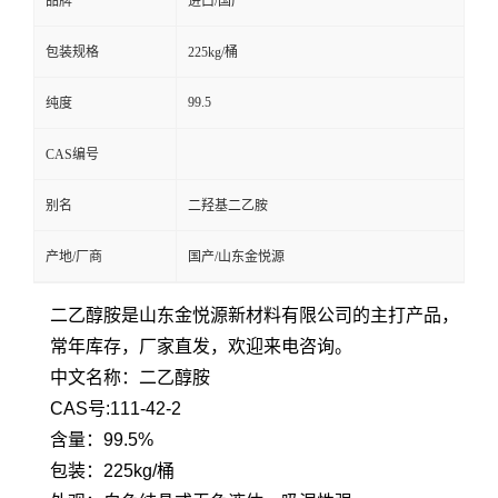
品牌
进口/国产
包装规格
225kg/桶
99.5
纯度
CAS编号
别名
二羟基二乙胺
产地/厂商
国产/山东金悦源
二乙醇胺是山东金悦源新材料有限公司的主打产品，
常年库存，厂家直发，欢迎来电咨询。
中文名称：二乙醇胺
CAS号:111-42-2
含量：99.5%
包装：225kg/桶