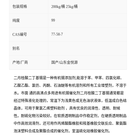
包装规格
200kg/桶 25kg/桶
99
纯度
77-58-7
CAS编号
别名
产地/厂商
国产/山东金悦源
二月桂酸二丁基锡是一种有机锡添加剂,能溶于苯、甲苯、四氯化碳、
乙酸乙酯、氯仿、丙酮、石油醚等有机溶剂和所有工业增塑剂，不溶于
水。市面 通的高沸点多用途有机锡催化剂二月桂酸二丁基锡通常都是
经过特殊液化处理的，常温下为浅黄色或无色油状液体，低温成白色结
晶体，可用于聚氯乙烯塑料助剂 ，具有优良的润滑性、透明、耐候
性。耐硫化物污染较好。在软质透明制品中作稳定剂，在硬质透明制品
中作高效润滑剂，还可用作丙烯酸酯橡胶和羧基橡胶交联反应、聚氨酯
泡沫塑料合成及聚酯合成的催化剂，室温硫化硅橡胶催化剂。